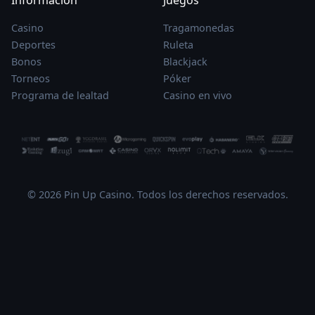
Información
Juegos
Casino
Tragamonedas
Deportes
Ruleta
Bonos
Blackjack
Torneos
Póker
Programa de lealtad
Casino en vivo
© 2026 Pin Up Casino. Todos los derechos reservados.