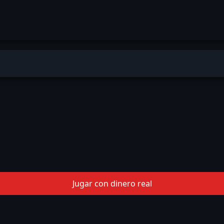
Jugar con dinero real