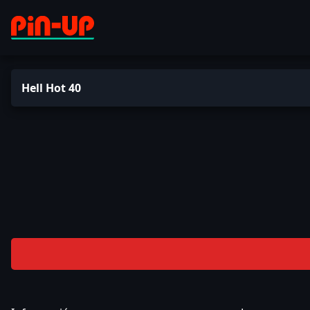
Hell Hot 40
Jugar
gratis