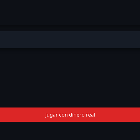
Jugar con dinero real