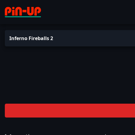
Inferno Fireballs 2
Jugar
gratis