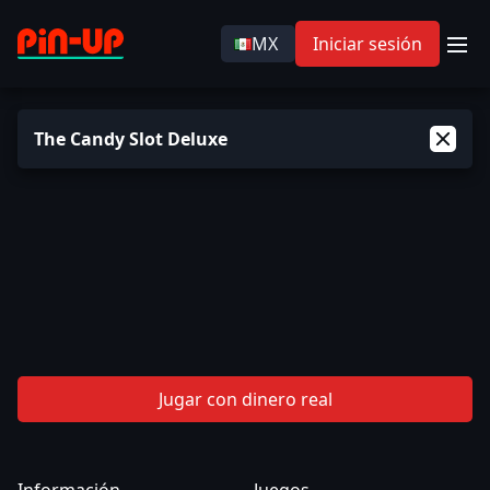
MX
Iniciar sesión
The Candy Slot Deluxe
Jugar
Jugar con dinero real
gratis