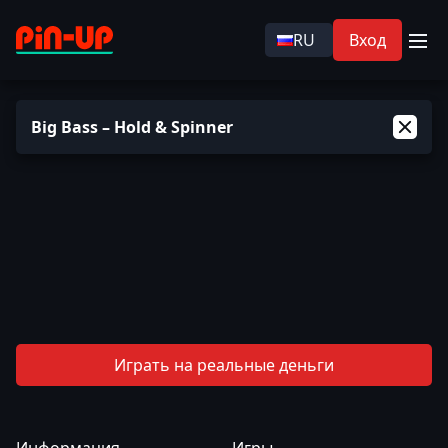
RU
Вход
Big Bass – Hold & Spinner
Играть
Играть на реальные деньги
бесплатно