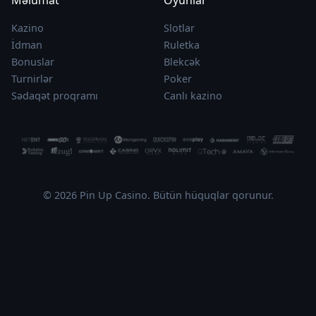
Məlumat
Oyunlar
Kazino
Slotlar
İdman
Ruletka
Bonuslar
Blekcək
Turnirlər
Poker
Sədaqət proqramı
Canlı kazino
© 2026 Pin Up Casino. Bütün hüquqlar qorunur.