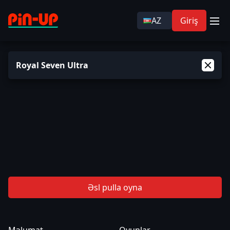
AZ
Giriş
Royal Seven Ultra
Pulsuz
Əsl pulla oyna
oyna