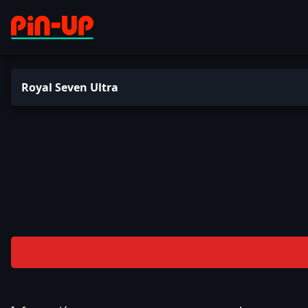
Royal Seven Ultra
Jugar
gratis