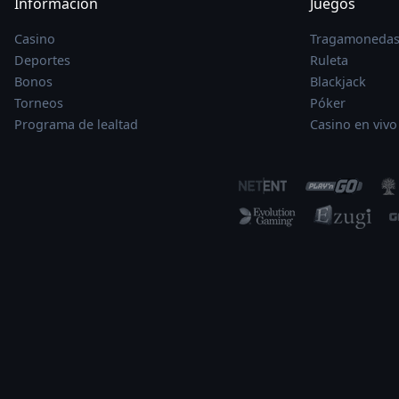
Información
Juegos
Casino
Tragamoneda
Deportes
Ruleta
Bonos
Blackjack
Torneos
Póker
Programa de lealtad
Casino en vivo