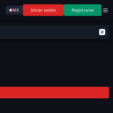
MX
Iniciar sesión
Registrarse