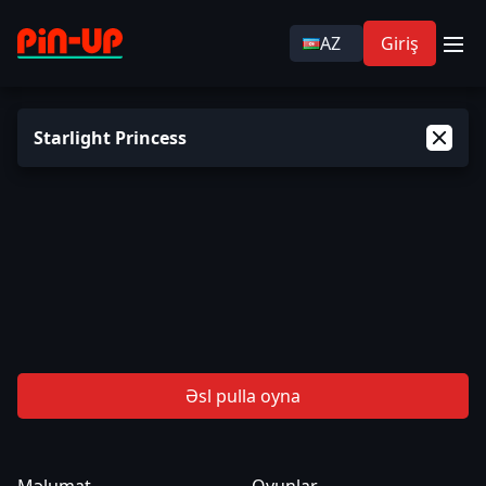
AZ
Giriş
Starlight Princess
Pulsuz
Əsl pulla oyna
oyna