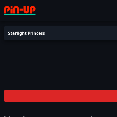
Starlight Princess
Jogar
gratuitamente