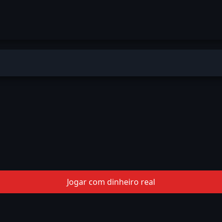
Jogar com dinheiro real