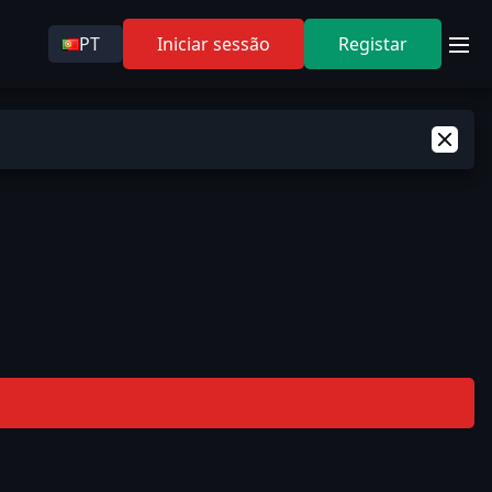
PT
Iniciar sessão
Registar