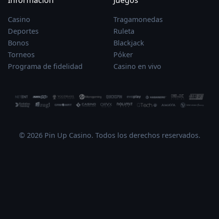
Información
Juegos
Casino
Tragamonedas
Deportes
Ruleta
Bonos
Blackjack
Torneos
Póker
Programa de fidelidad
Casino en vivo
© 2026 Pin Up Casino. Todos los derechos reservados.