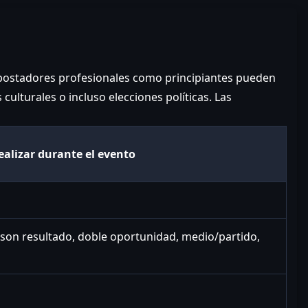
 apostadores profesionales como principiantes pueden
ulturales o incluso elecciones políticas. Las
ealizar durante el evento
 son resultado, doble oportunidad, medio/partido,