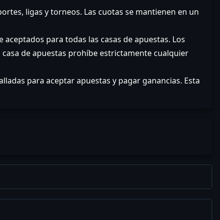
rtes, ligas y torneos. Las cuotas se mantienen en un
e aceptados para todas las casas de apuestas. Los
La casa de apuestas prohíbe estrictamente cualquier
talladas para aceptar apuestas y pagar ganancias. Esta