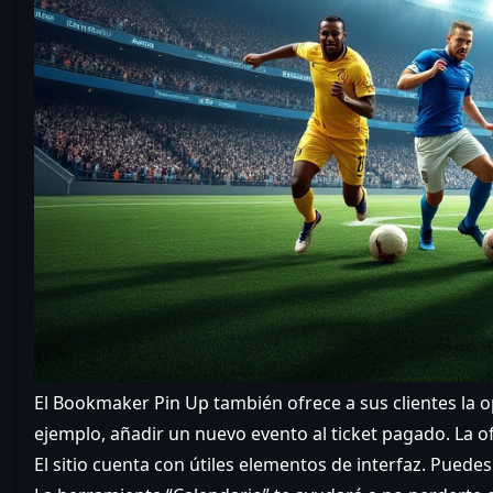
El Bookmaker Pin Up también ofrece a sus clientes la op
ejemplo, añadir un nuevo evento al ticket pagado. La 
El sitio cuenta con útiles elementos de interfaz. Puedes