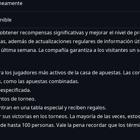
áneamente
nible
tener recompensas significativas y mejorar el nivel de prof
s, además de actualizaciones regulares de información útil.
última semana. La compañía garantiza a los visitantes un se
a los jugadores más activos de la casa de apuestas. Las c
as, como las apuestas combinadas.
especificada.
untos de torneo.
ran en una tabla especial y reciben regalos.
sus victorias en los torneos. La mayoría de las veces, esto
de hasta 100 personas. Vale la pena recordar que los térm