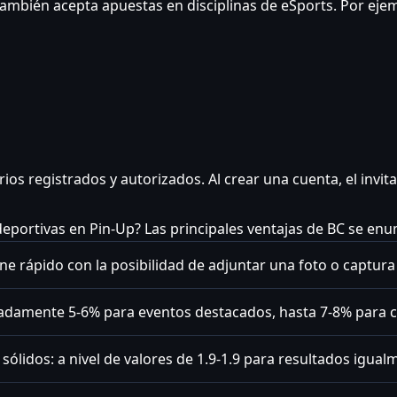
p también acepta apuestas en disciplinas de eSports. Por e
ios registrados y autorizados. Al crear una cuenta, el inv
eportivas en Pin-Up? Las principales ventajas de BC se enu
ine rápido con la posibilidad de adjuntar una foto o captur
damente 5-6% para eventos destacados, hasta 7-8% para 
sólidos: a nivel de valores de 1.9-1.9 para resultados igua