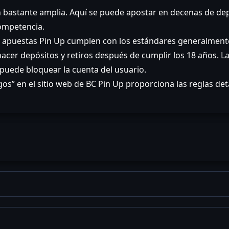
 bastante amplia. Aquí se puede apostar en decenas de depo
ompetencia.
de apuestas Pin Up cumplen con los estándares generalment
 hacer depósitos y retiros después de cumplir los 18 años. 
 puede bloquear la cuenta del usuario.
gos” en el sitio web de BC Pin Up proporciona las reglas de