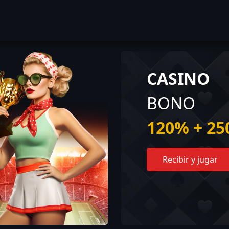
CASINO
BONO
120% + 250
Recibir y jugar