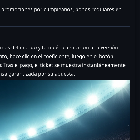
rio, promociones por cumpleaños, bonos regulares en
diomas del mundo y también cuenta con una versión
to, hace clic en el coeficiente, luego en el botón
. Tras el pago, el ticket se muestra instantáneamente
ensa garantizada por su apuesta.