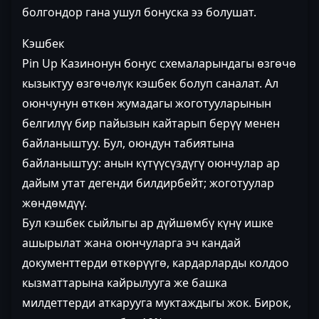
болгондор гана ушул бонуска ээ болушат.
Кэшбек
Pin Up Казинонун бонус схемаларындагы өзгөчө
кызыктуу өзгөчөлүк кэшбек болуп саналат. Ал
оюнчунун өткөн жумадагы жоготууларынын
белгилүү бир пайызын кайтарып берүү менен
байланыштуу. Бул, оюндун табиятына
байланыштуу: анын күтүүсүздүгү оюнчулар ар
дайым утат дегенди билдирбейт; жоготуулар
жөндөмдүү.
Бул кэшбек сыйлыгы ар дүйшөмбү күнү ишке
ашырылат жана оюнчуларга эч кандай
документтерди өткөрүүгө, кардарларды колдоо
кызматтарына кайрылууга же башка
милдеттерди аткарууга муктаждыгы жок. Бирок,