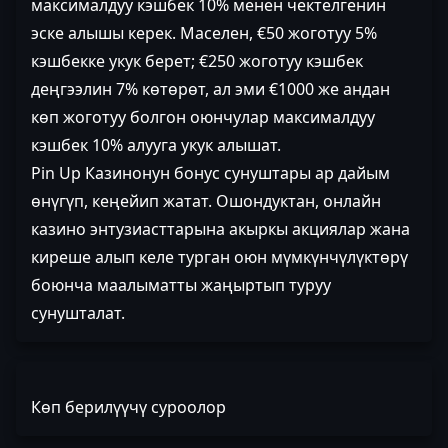
максималдуу кэшбек 10% менен чектелгенин
эске алышы керек. Маселен, €50 жоготуу 5%
кэшбекке укук берет; €250 жоготуу кэшбек
деңгээлин 7% көтөрөт, ал эми €1000 же андан
көп жоготуу болгон оюнчулар максималдуу
кэшбек 10% алууга укук алышат.
Pin Up Казинонун бонус сунуштары ар дайым
өнүгүп, кеңейип жатат. Ошондуктан, онлайн
казино энтузиасттарына акыркы акциялар жана
киреше алып келе турган оюн мүмкүнчүлүктөрү
боюнча маалыматты жаңыртып туруу
сунушталат.
Көп берилүүчү суроолор