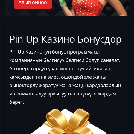
Алып ойноо
Pin Up Казино Бонусдор
Pin Up Казинонун бонус программаcы
компаниянын белгилүү белгиси болуп саналат.
Ал оператордун узак мөөнөттүү ийгилигин
камсыздап гана эмес, ошондой эле жаңы
рынокторду жаратуу жана жаңы кардарлардын
ишенимин алуу аркылуу тез өнүгүүгө жардам
берет.