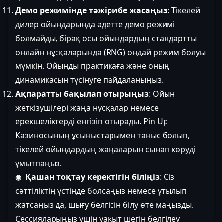
Демо режимінде тәжірибе жасаңыз
: Тікелей
дилер ойындарында әдетте демо режимі
болмайды, бірақ осы ойындардың стандартты
онлайн нұсқаларында (RNG) ондай режим болуы
мүмкін. Ойынды практикаға және оның
динамикасын түсінуге пайдаланыңыз.
Ақпаратты бақылап отырыңыз
: Ойын
жеткізушілері жаңа нұсқалар немесе
ерекшеліктерді енгізіп отырады. Pin Up
Казиносының ұсыныстарымен таныс болып,
тікелей ойындардың жаңаларын сынап көруді
ұмытпаңыз.
Қашан тоқтау керектігін біліңіз
: Сіз
сәттіліктің үстінде болсаңыз немесе ұтылып
жатсаңыз да, шығу белгісін білу өте маңызды.
Сессияларыңыз үшін уақыт шегін белгілеу