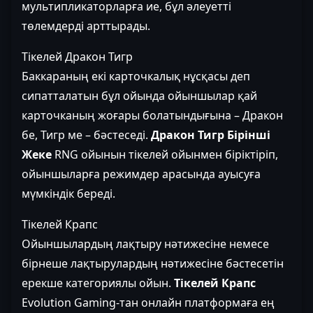
мультипликаторларға ие, бұл әлеуетті
төлемдерді арттырады.
Тікелей Дракон Тигр
Баккараның екі карточкалық нұсқасы деп
сипатталатын бұл ойында ойыншылар қай
карточканың жоғары болатындығына – Дракон
бе, Тигр ме – бәстеседі.
Дракон Тигр Бірінші
Жеке
RNG ойынын тікелей ойынмен біріктіріп,
ойыншыларға режимдер арасында ауысуға
мүмкіндік береді.
Тікелей Крапс
Ойыншылардың лақтыру нәтижесіне немесе
бірнеше лақтырулардың нәтижесіне бәстесетін
ерекше категориялы ойын.
Тікелей Крапс
Evolution Gaming-тан онлайн платформаға ең