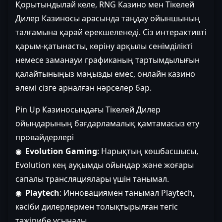
Қорытындылай келе, RNG Казино мен Тікелей
Дилер Казиносы арасында таңдау ойыншының
талғамына қарай ерекшеленеді. Сіз интерактивті
қарым-қатынасты, көріну арқылы сенімділікті
немесе заманауи графиканың тартымдылығын
қалайтыныңыз маңызды емес, онлайн казино
әлемі сізге арналған нәрселер бар.
Pin Up Казиносындағы Тікелей Дилер
ойындарының бағдарламалық қамтамасыз ету
провайдерлері
Evolution Gaming
: Нарықтың көшбасшысы,
Evolution кең ауқымды ойындар және жоғары
сапалы трансляциялары үшін танымал.
Playtech
: Инновациямен танымал Playtech,
кәсіби дилерлермен толықтырылған тегіс
тәжірибе ұсынады.