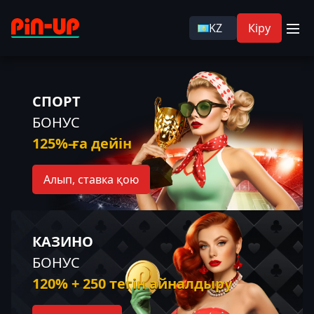
KZ
Кіру
СПОРТ
БОНУС
125%-ға дейін
Алып, ставка қою
КАЗИНО
БОНУС
120% + 250 тегін айналдыру