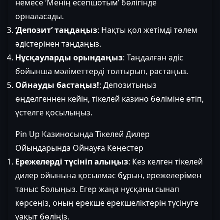
немесе ‘Менің есепшотым’ бөлігінде
орналасады.
‘Депозит’ таңдаңыз
: Нақты қол жетімді төлем
әдістерінен таңдаңыз.
Нұсқауларды орындаңыз
: Таңдалған әдіс
бойынша мәліметтерді толтырып, растаңыз.
Ойнауды бастаңыз!
: Депозитыңыз
өңделгеннен кейін, тікелей казино бөліміне өтіп,
үстелге қосылыңыз.
Pin Up Казиносында Тікелей Дилер
Ойындарында Ойнауға Кеңестер
Ережелерді түсініп алыңыз
: Кез келген тікелей
дилер ойынына қосылмас бұрын, ережелерімен
таныс болыңыз. Егер жаңа нұсқаны сынап
көрсеңіз, оның ерекше ерекшеліктерін түсінуге
уақыт бөліңіз.