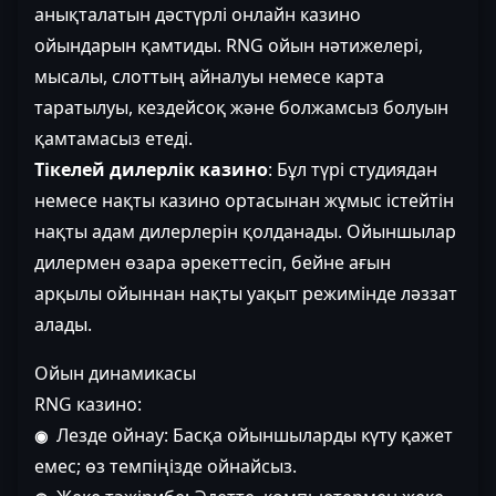
анықталатын дәстүрлі онлайн казино
ойындарын қамтиды. RNG ойын нәтижелері,
мысалы, слоттың айналуы немесе карта
таратылуы, кездейсоқ және болжамсыз болуын
қамтамасыз етеді.
Тікелей дилерлік казино
: Бұл түрі студиядан
немесе нақты казино ортасынан жұмыс істейтін
нақты адам дилерлерін қолданады. Ойыншылар
дилермен өзара әрекеттесіп, бейне ағын
арқылы ойыннан нақты уақыт режимінде ләззат
алады.
Ойын динамикасы
RNG казино:
Лезде ойнау: Басқа ойыншыларды күту қажет
емес; өз темпіңізде ойнайсыз.