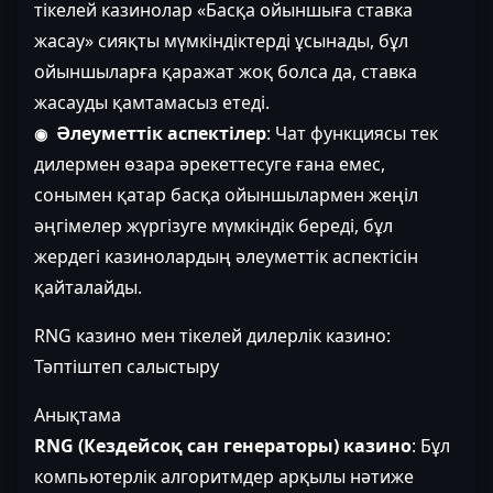
тікелей казинолар «Басқа ойыншыға ставка
жасау» сияқты мүмкіндіктерді ұсынады, бұл
ойыншыларға қаражат жоқ болса да, ставка
жасауды қамтамасыз етеді.
Әлеуметтік аспектілер
: Чат функциясы тек
дилермен өзара әрекеттесуге ғана емес,
сонымен қатар басқа ойыншылармен жеңіл
әңгімелер жүргізуге мүмкіндік береді, бұл
жердегі казинолардың әлеуметтік аспектісін
қайталайды.
RNG казино мен тікелей дилерлік казино:
Тәптіштеп салыстыру
Анықтама
RNG (Кездейсоқ сан генераторы) казино
: Бұл
компьютерлік алгоритмдер арқылы нәтиже