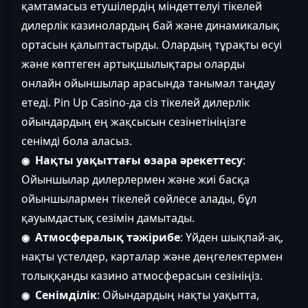
қамтамасыз етушілердің міндеттелуі тікелей
дилерлік казинолардың бай және динамикалық
ортасын қалыптастырды. Олардың тұрақты өсуі
және көптеген артықшылықтары оларды
онлайн ойыншылар арасында танымал таңдау
етеді. Pin Up Casino-да сіз тікелей дилерлік
ойындардың ең жақсысын сезінетініңізге
сенімді бола аласыз.
Нақты уақыттағы өзара әрекеттесу
:
Ойыншылар дилерлермен және жиі басқа
ойыншылармен тікелей сөйлесе алады, бұл
қауымдастық сезімін дамытады.
Атмосфералық тәжірибе
: Үйден шықпай-ақ,
нақты үстелдер, карталар және дөңгелектермен
толыққанды казино атмосферасын сезініңіз.
Сенімділік
: Ойындардың нақты уақытта,