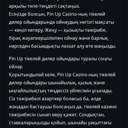
арқылы тепе-теңдікті сақтаңыз.
Есіңізде болсын, Pin Up Casino-ның тікелей
дилер ойындарында ойнаудың негізгі мақсаты
— көңіл көтеру. Жеңу — қызықты тәжірибе,
бірақ жауапкершілікпен ойнау және барлық
нәрседен басымдықты ләззат алу өте маңызды.
Pin Up тікелей дилер ойындары туралы соңғы
ойлар
Қорытындылай келе, Pin Up Casino-ның тікелей
дилер ойындары шынайылық, қызық және
ыңғайлылықтың теңдессіз үйлесімін ұсынады.
Сіз тәжірибелі азарткер боласыз ба, әлде
жаңадан бастаушы болсаңыз да, тікелей казино
тәжірибесін сынап көру қажет. Сондықтан,
ставкаларыңызды қойып, шынайы уақыттағы