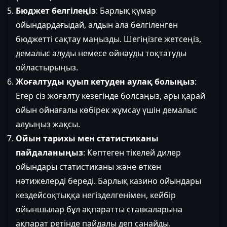
Бюджет белгілеңіз
: Барлық құмар
ойындардағыдай, алдын ала белгіленген
бюджетті сақтау маңызды. Шегіңізге жетсеңіз,
демалыс алуды немесе ойнауды тоқтатуды
ойластырыңыз.
Жоғалтуды қуып кетуден аулақ болыңыз
:
Егер сіз жоғалту кезегінде болсаңыз, ары қарай
ойын ойнағалы көбірек жұмсау үшін демалыс
алуыңыз жақсы.
Ойын тарихы мен статистиканы
пайдаланыңыз
: Көптеген тікелей дилер
ойындары статистиканы және өткен
нәтижелерді береді. Барлық казино ойындары
кездейсоқтыққа негізделгенімен, кейбір
ойыншылар бұл ақпаратты ставкаларына
ақпарат ретінде пайдалы деп санайды.