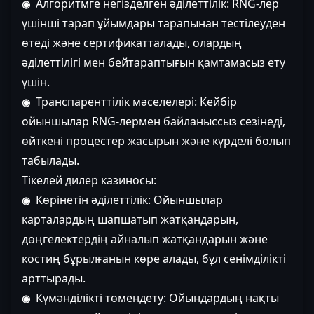
Алгоритмге негізделген әділеттілік: RNG-лер
үшінші тарап ұйымдары тарапынан тестілеуден
өтеді және сертификатталады, олардың
әділеттілігі мен бейтараптығын қамтамасыз ету
үшін.
Транспаренттілік мәселелері: Кейбір
ойыншылар RNG-лермен байланыссыз сезінеді,
өйткені процестер жасырын және күрделі болып
табылады.
Тікелей дилер казиносы:
Көрінетін әділеттілік: Ойыншылар
карталардың шапшатып жатқандарын,
дөңгелектердің айналып жатқандарын және
костиң бұрылғанын көре алады, бұл сенімділікті
арттырады.
Күмәнділікті төмендету: Ойындардың нақты