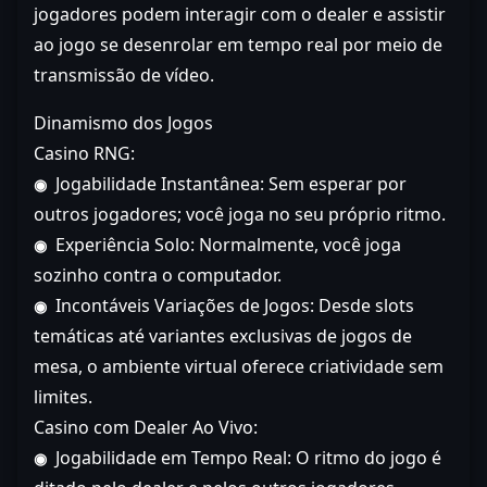
jogadores podem interagir com o dealer e assistir
ao jogo se desenrolar em tempo real por meio de
transmissão de vídeo.
Dinamismo dos Jogos
Casino RNG:
Jogabilidade Instantânea: Sem esperar por
outros jogadores; você joga no seu próprio ritmo.
Experiência Solo: Normalmente, você joga
sozinho contra o computador.
Incontáveis Variações de Jogos: Desde slots
temáticas até variantes exclusivas de jogos de
mesa, o ambiente virtual oferece criatividade sem
limites.
Casino com Dealer Ao Vivo:
Jogabilidade em Tempo Real: O ritmo do jogo é