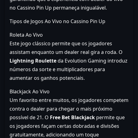
no Cassino Pin Up permaneça inigualável.
Tipos de Jogos Ao Vivo no Cassino Pin Up
Roleta Ao Vivo
Este jogo clássico permite que os jogadores
assistam enquanto um dealer real gira a roda. O
Lightning Roulette
da Evolution Gaming introduz
números da sorte e multiplicadores para
aumentar os ganhos potenciais.
Blackjack Ao Vivo
Um favorito entre muitos, os jogadores competem
contra o dealer para chegar o mais próximo
possível de 21. O
Free Bet Blackjack
permite que
os jogadores façam certas dobradas e divisões
gratuitamente, adicionando um toque