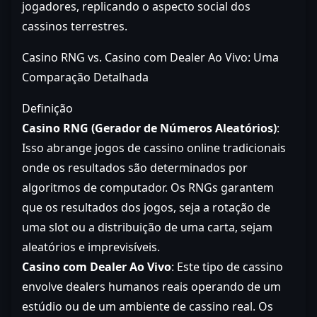
jogadores, replicando o aspecto social dos
cassinos terrestres.
Casino RNG vs. Casino com Dealer Ao Vivo: Uma
Comparação Detalhada
Definição
Casino RNG (Gerador de Números Aleatórios)
:
Isso abrange jogos de cassino online tradicionais
onde os resultados são determinados por
algoritmos de computador. Os RNGs garantem
que os resultados dos jogos, seja a rotação de
uma slot ou a distribuição de uma carta, sejam
aleatórios e imprevisíveis.
Casino com Dealer Ao Vivo
: Este tipo de cassino
envolve dealers humanos reais operando de um
estúdio ou de um ambiente de cassino real. Os