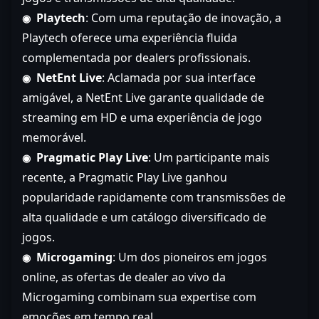
Playtech
: Com uma reputação de inovação, a
Playtech oferece uma experiência fluida
complementada por dealers profissionais.
NetEnt Live
: Aclamada por sua interface
amigável, a NetEnt Live garante qualidade de
streaming em HD e uma experiência de jogo
memorável.
Pragmatic Play Live
: Um participante mais
recente, a Pragmatic Play Live ganhou
popularidade rapidamente com transmissões de
alta qualidade e um catálogo diversificado de
jogos.
Microgaming
: Um dos pioneiros em jogos
online, as ofertas de dealer ao vivo da
Microgaming combinam sua expertise com
emoções em tempo real.