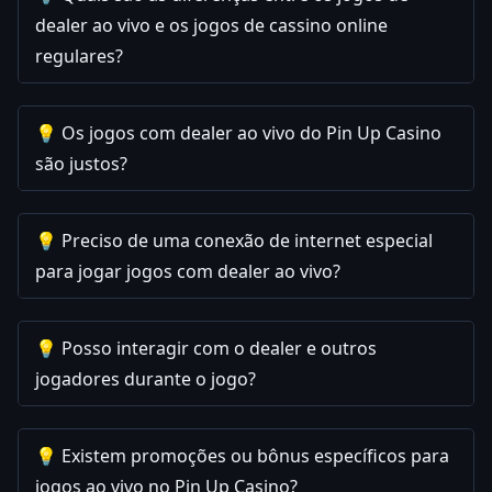
dealer ao vivo e os jogos de cassino online
regulares?
💡 Os jogos com dealer ao vivo do Pin Up Casino
são justos?
💡 Preciso de uma conexão de internet especial
para jogar jogos com dealer ao vivo?
💡 Posso interagir com o dealer e outros
jogadores durante o jogo?
💡 Existem promoções ou bônus específicos para
jogos ao vivo no Pin Up Casino?