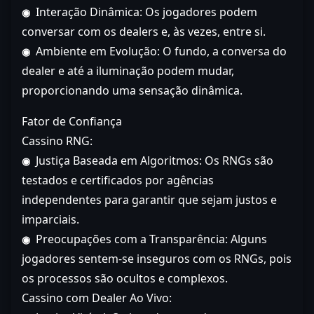
Interação Dinâmica: Os jogadores podem
conversar com os dealers e, às vezes, entre si.
Ambiente em Evolução: O fundo, a conversa do
dealer e até a iluminação podem mudar,
proporcionando uma sensação dinâmica.
Fator de Confiança
Cassino RNG:
Justiça Baseada em Algoritmos: Os RNGs são
testados e certificados por agências
independentes para garantir que sejam justos e
imparciais.
Preocupações com a Transparência: Alguns
jogadores sentem-se inseguros com os RNGs, pois
os processos são ocultos e complexos.
Cassino com Dealer Ao Vivo: