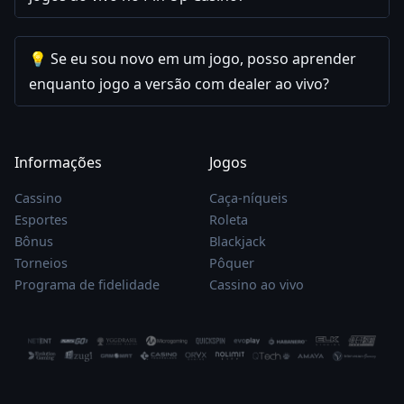
💡 Se eu sou novo em um jogo, posso aprender
enquanto jogo a versão com dealer ao vivo?
Informações
Jogos
Cassino
Caça-níqueis
Esportes
Roleta
Bônus
Blackjack
Torneios
Pôquer
Programa de fidelidade
Cassino ao vivo