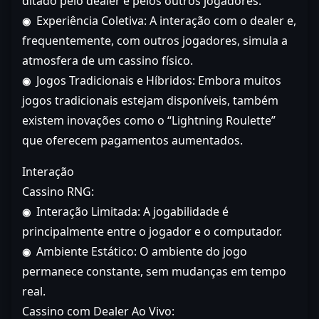
ditado pelo dealer e pelos outros jogadores.
Experiência Coletiva: A interação com o dealer e,
frequentemente, com outros jogadores, simula a
atmosfera de um cassino físico.
Jogos Tradicionais e Híbridos: Embora muitos
jogos tradicionais estejam disponíveis, também
existem inovações como o “Lightning Roulette”
que oferecem pagamentos aumentados.
Interação
Cassino RNG:
Interação Limitada: A jogabilidade é
principalmente entre o jogador e o computador.
Ambiente Estático: O ambiente do jogo
permanece constante, sem mudanças em tempo
real.
Cassino com Dealer Ao Vivo: