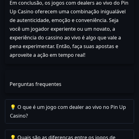
Em conclusão, os jogos com dealers ao vivo do Pin
Up Casino oferecem uma combinação inigualável
de autenticidade, emoção e conveniência. Seja
você um jogador experiente ou um novato, a
experiência do cassino ao vivo é algo que vale a
pena experimentar. Então, faça suas apostas e
aproveite a ação em tempo real!
Perguntas frequentes
💡 O que é um jogo com dealer ao vivo no Pin Up
Casino?
💡 Quais são as diferenças entre os jogos de