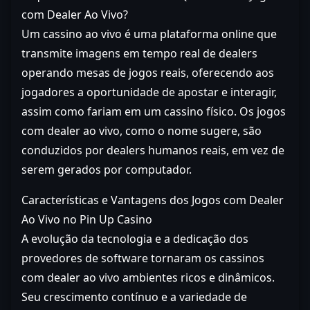
com Dealer Ao Vivo?
Um cassino ao vivo é uma plataforma online que
transmite imagens em tempo real de dealers
operando mesas de jogos reais, oferecendo aos
jogadores a oportunidade de apostar e interagir,
assim como fariam em um cassino físico. Os jogos
com dealer ao vivo, como o nome sugere, são
conduzidos por dealers humanos reais, em vez de
serem gerados por computador.
Características e Vantagens dos Jogos com Dealer
Ao Vivo no Pin Up Casino
A evolução da tecnologia e a dedicação dos
provedores de software tornaram os cassinos
com dealer ao vivo ambientes ricos e dinâmicos.
Seu crescimento contínuo e a variedade de