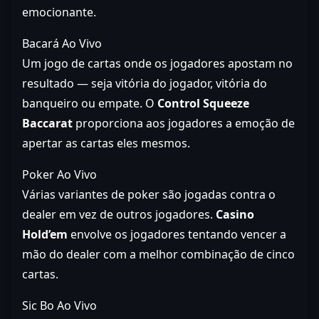
emocionante.
Bacará Ao Vivo
Um jogo de cartas onde os jogadores apostam no
resultado — seja vitória do jogador, vitória do
banqueiro ou empate. O
Control Squeeze
Baccarat
proporciona aos jogadores a emoção de
apertar as cartas eles mesmos.
Poker Ao Vivo
Várias variantes de poker são jogadas contra o
dealer em vez de outros jogadores.
Casino
Hold’em
envolve os jogadores tentando vencer a
mão do dealer com a melhor combinação de cinco
cartas.
Sic Bo Ao Vivo