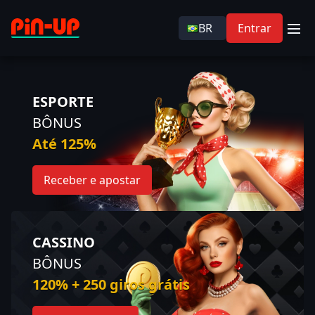
BR
Entrar
ESPORTE
BÔNUS
Até 125%
Receber e apostar
CASSINO
BÔNUS
120% + 250 giros grátis