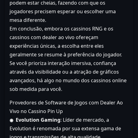
podem estar cheias, fazendo com que os
jogadores precisem esperar ou escolher uma
mesa diferente.
Em conclusão, embora os cassinos RNG e os
cassinos com dealer ao vivo ofereçam
experiências únicas, a escolha entre eles
geralmente se resume à preferência do jogador.
Se você prioriza interação imersiva, confiança
através da visibilidade ou a atração de gráficos
avançados, há algo no mundo dos cassinos online
sob medida para você.
Provedores de Software de Jogos com Dealer Ao
Vivo no Cassino Pin Up
Evolution Gaming
: Líder de mercado, a
Evolution é renomada por sua extensa gama de
jogos e transmissões de alta qualidade.