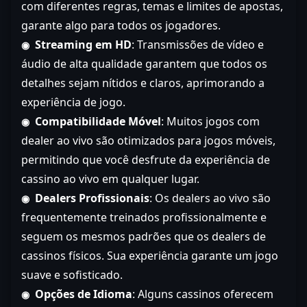
com diferentes regras, temas e limites de apostas,
garante algo para todos os jogadores.
Streaming em HD
: Transmissões de vídeo e
áudio de alta qualidade garantem que todos os
detalhes sejam nítidos e claros, aprimorando a
experiência de jogo.
Compatibilidade Móvel
: Muitos jogos com
dealer ao vivo são otimizados para jogos móveis,
permitindo que você desfrute da experiência de
cassino ao vivo em qualquer lugar.
Dealers Profissionais
: Os dealers ao vivo são
frequentemente treinados profissionalmente e
seguem os mesmos padrões que os dealers de
cassinos físicos. Sua experiência garante um jogo
suave e sofisticado.
Opções de Idioma
: Alguns cassinos oferecem