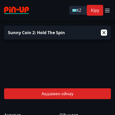
KZ
Кіру
Sunny Coin 2: Hold The Spin
Тегін
Ақшамен ойнау
ойнау