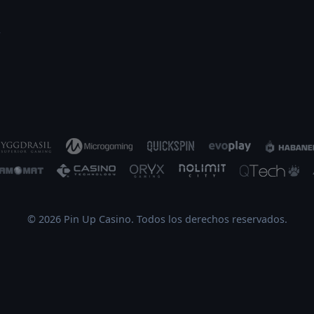
s
© 2026 Pin Up Casino. Todos los derechos reservados.