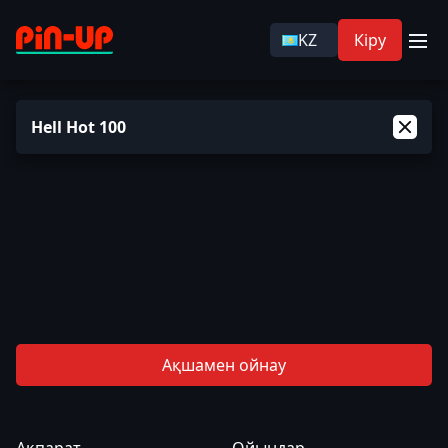
KZ
Кіру
Hell Hot 100
Тегін
Ақшамен ойнау
ойнау