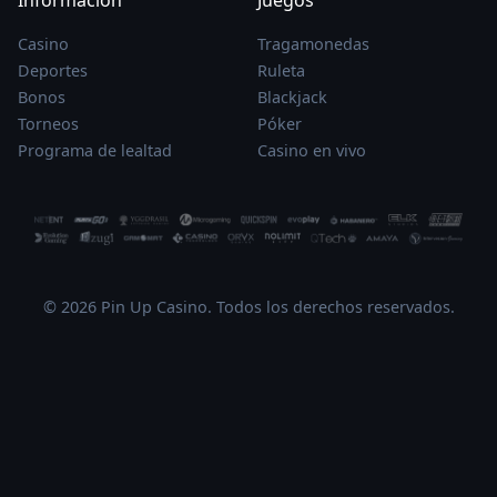
Información
Juegos
Casino
Tragamonedas
Deportes
Ruleta
Bonos
Blackjack
Torneos
Póker
Programa de lealtad
Casino en vivo
© 2026 Pin Up Casino. Todos los derechos reservados.