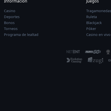
Información
Juegos
Casino
Tragamoneda
Deportes
Ruleta
Bonos
Blackjack
Torneos
Póker
Programa de lealtad
Casino en vivo