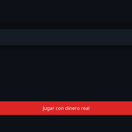
Jugar con dinero real