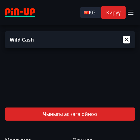
KG
Кирүү
Wild Cash
Акысыз
Чыныгы акчага ойноо
ойноо