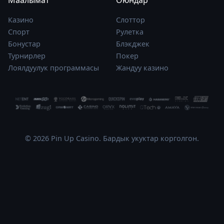
Маалымат
Оюндар
Казино
Слоттор
Спорт
Рулетка
Бонустар
Блэкджек
Турнирлер
Покер
Лоялдуулук программасы
Жандуу казино
© 2026 Pin Up Casino. Бардык укуктар корголгон.