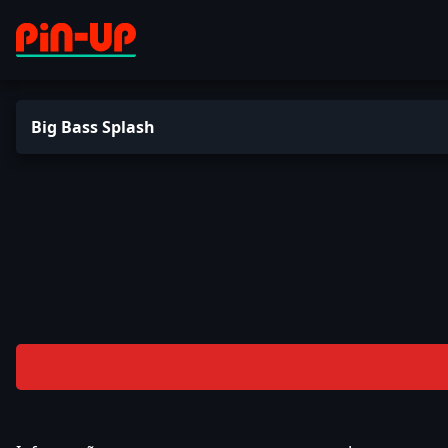
Big Bass Splash
Jogar
gratuitamente