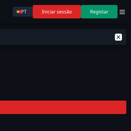
PT
Iniciar sessão
Registar