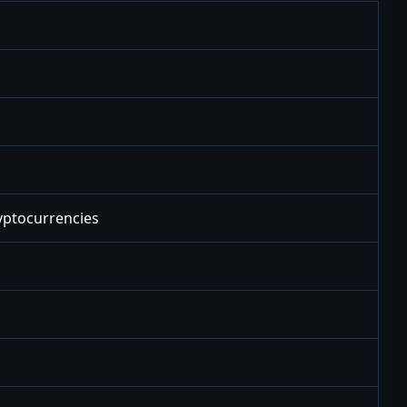
ryptocurrencies