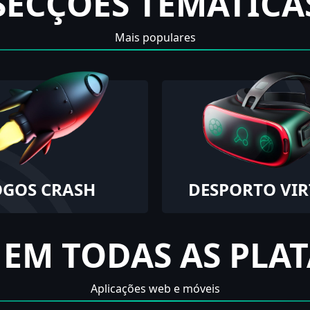
SECÇÕES TEMÁTICA
Mais populares
OGOS CRASH
DESPORTO VI
 EM TODAS AS PLA
Aplicações web e móveis