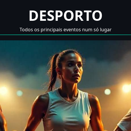
DESPORTO
Todos os principais eventos num só lugar