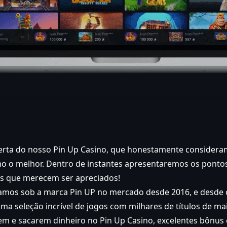
oferta do nosso Pin Up Casino, que honestamente consider
 melhor. Dentro de instantes apresentaremos os pontos f
as que merecem ser apreciados!
os sob a marca Pin UP no mercado desde 2016, e desde o
seleção incrível de jogos com milhares de títulos de ma
rem e sacarem dinheiro no Pin Up Casino, excelentes bônus