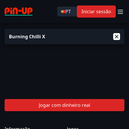
PT
Iniciar sessão
Burning Chilli X
Jogar
Jogar com dinheiro real
gratuitamente