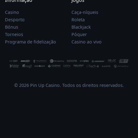
Informação
Jogos
Casino
Caça-níqueis
Desporto
Roleta
Bónus
Blackjack
Torneios
Póquer
Programa de fidelização
Casino ao vivo
© 2026 Pin Up Casino. Todos os direitos reservados.