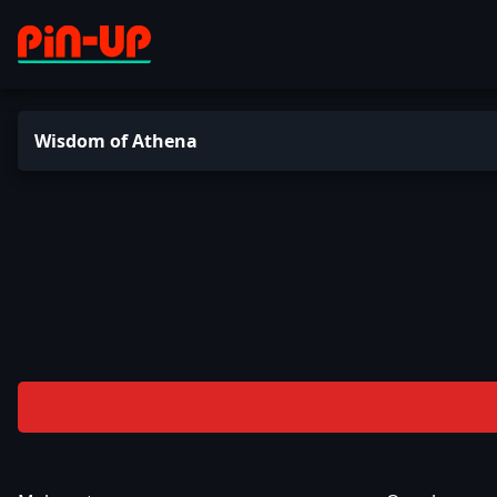
Wisdom of Athena
Pulsuz
oyna