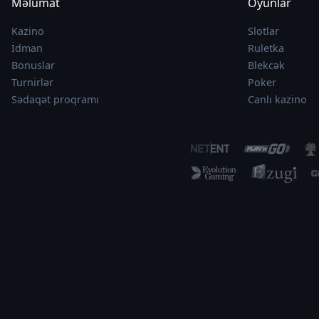
Məlumat
Oyunlar
Kazino
Slotlar
İdman
Ruletka
Bonuslar
Blekcək
Turnirlər
Poker
Sədaqət proqramı
Canlı kazino