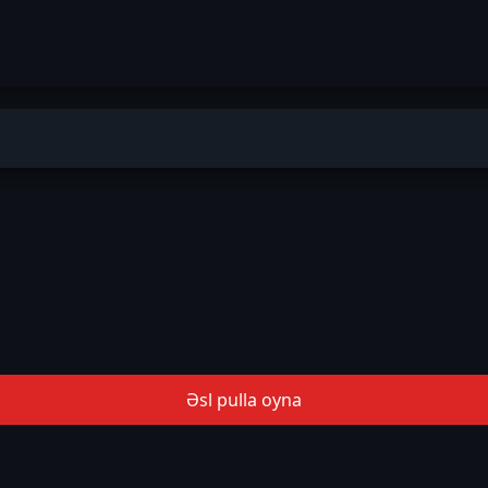
Əsl pulla oyna