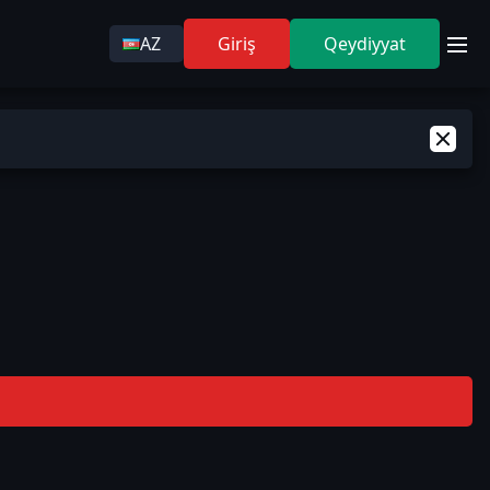
AZ
Giriş
Qeydiyyat