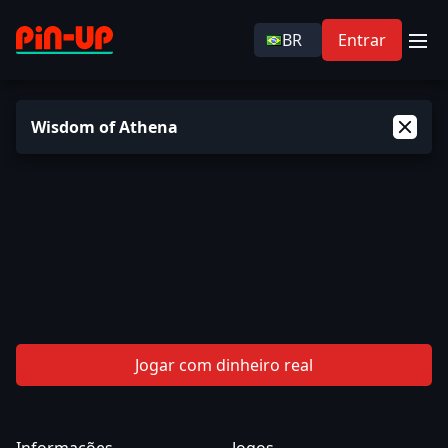
BR
Entrar
Wisdom of Athena
Jogar
Jogar com dinheiro real
gratuitamente