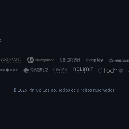
o
© 2026 Pin Up Casino. Todos os direitos reservados.