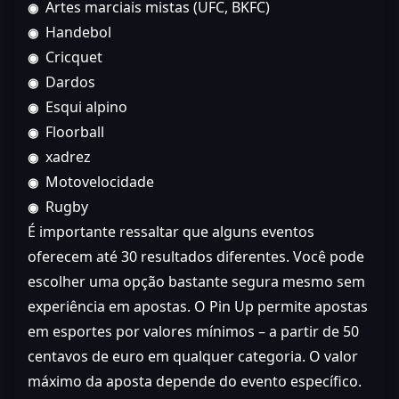
Artes marciais mistas (UFC, BKFC)
Handebol
Cricquet
Dardos
Esqui alpino
Floorball
xadrez
Motovelocidade
Rugby
É importante ressaltar que alguns eventos
oferecem até 30 resultados diferentes. Você pode
escolher uma opção bastante segura mesmo sem
experiência em apostas. O Pin Up permite apostas
em esportes por valores mínimos – a partir de 50
centavos de euro em qualquer categoria. O valor
máximo da aposta depende do evento específico.