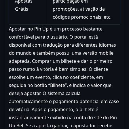
Apostas
participação em
Grátis
promoções, ativação de
códigos promocionais, etc.
Apostar no Pin Up é um processo bastante
confortável para o usuário. O portal está
disponível com tradução para diferentes idiomas
do mundo e também possui uma versão mobile
adaptada. Comprar um bilhete e dar o primeiro
passo rumo à vitória é bem simples. O cliente
escolhe um evento, clica no coeficiente, em
seguida no botão “Bilhete”, e indica o valor que
deseja apostar. O sistema calcula
automaticamente o pagamento potencial em caso
de vitória. Após o pagamento, o bilhete é
instantaneamente exibido na conta do site do Pin
Up Bet. Se a aposta ganhar, o apostador recebe