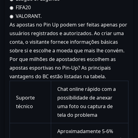
FIFA20
VALORANT.
As apostas no Pin Up podem ser feitas apenas por
usuários registrados e autorizados. Ao criar uma
conta, o visitante fornece informações básicas
sobre si e escolhe a moeda que mais lhe convém.
Por que milhões de apostadores escolhem as
apostas esportivas no Pin-Up? As principais
vantagens do BC estão listadas na tabela.
Chat online rápido com a
Suporte
possibilidade de anexar
técnico
uma foto ou captura de
tela do problema
Aproximadamente 5-6%