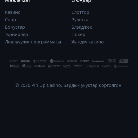
Маалымат
Оюндар
Казино
Слоттор
Спорт
Рулетка
Бонустар
Блэкджек
Турнирлер
Покер
Лоялдуулук программасы
Жандуу казино
© 2026 Pin Up Casino. Бардык укуктар корголгон.