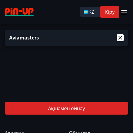
KZ
Кіру
Aviamasters
Тегін
Ақшамен ойнау
ойнау