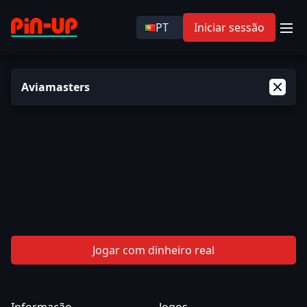
PT
Iniciar sessão
Aviamasters
Jogar
Jogar com dinheiro real
gratuitamente