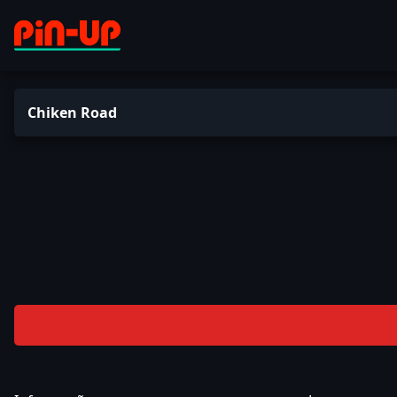
Chiken Road
Jogar
gratuitamente