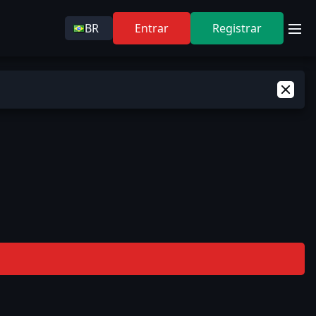
BR
Entrar
Registrar