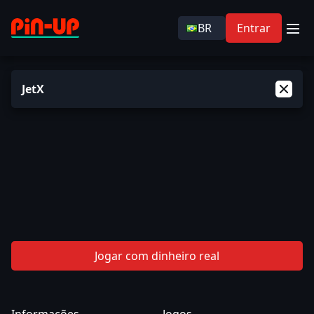
BR
Entrar
JetX
Jogar
Jogar com dinheiro real
gratuitamente